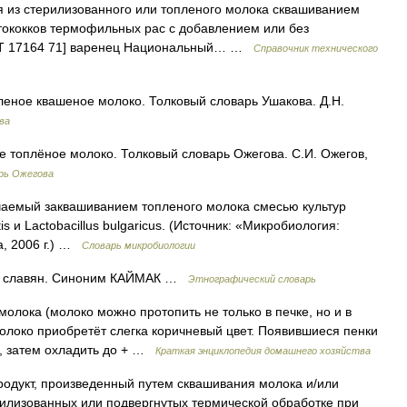
из стерилизованного или топленого молока сквашиванием
тококков термофильных рас с добавлением или без
ОСТ 17164 71] варенец Национальный… …
Справочник технического
еное квашеное молоко. Толковый словарь Ушакова. Д.Н.
ва
 топлёное молоко. Толковый словарь Ожегова. С.И. Ожегов,
рь Ожегова
аемый заквашиванием топленого молока смесью культур
s и Lactobacillus bulgaricus. (Источник: «Микробиология:
а, 2006 г.) …
Словарь микробиологии
ых славян. Синоним КАЙМАК …
Этнографический словарь
олока (молоко можно протопить не только в печке, но и в
молоко приобретёт слегка коричневый цвет. Появившиеся пенки
), затем охладить до + …
Краткая энциклопедия домашнего хозяйства
одукт, произведенный путем сквашивания молока и/или
илизованных или подвергнутых термической обработке при