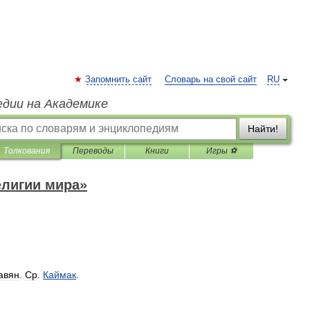
Запомнить сайт
Словарь на свой сайт
RU
едии на Академике
Найти!
Толкования
Переводы
Книги
Игры ⚽
елигии мира»
авян
.
Ср
.
Каймак
.