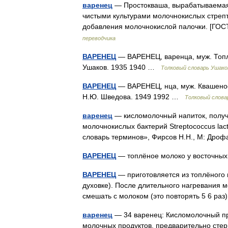
варенец
— Простокваша, вырабатываемая 
чистыми культурами молочнокислых стреп
добавления молочнокислой палочки. [Г
переводчика
ВАРЕНЕЦ
— ВАРЕНЕЦ, варенца, муж. Топл
Ушаков. 1935 1940 …
Толковый словарь Ушако
ВАРЕНЕЦ
— ВАРЕНЕЦ, нца, муж. Квашеное
Н.Ю. Шведова. 1949 1992 …
Толковый слова
варенец
— кисломолочный напиток, получ
молочнокислых бактерий Streptococcus lacti
словарь терминов», Фирсов Н.Н., М: Дроф
ВАРЕНЕЦ
— топлёное молоко у восточн
ВАРЕНЕЦ
— приготовляется из топлёного м
духовке). После длительного нагревания 
смешать с молоком (это повторять 5 6 раз
варенец
— 34 варенец: Кисломолочный пр
молочных продуктов, предварительно стер