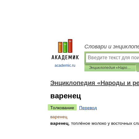
Словари и энциклоп
academic.ru
Энциклопедия «Народы и религии мира»
Энциклопедия «Народы и р
варенец
Толкование
Перевод
варенец
варенец
,
топлёное
молоко
у
восточных
сл