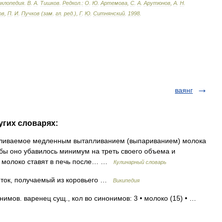
иклопедия
.
В
.
А
.
Тишков
.
Редкол
.
:
О
.
Ю
.
Артемова
,
С
.
А
.
Арутюнов
,
А
.
Н
.
ов
,
П
.
И
.
Пучков
(
зам
.
гл
.
ред
.),
Г
.
Ю
.
Ситнянский
.
1998
.
ваянг
угих словарях:
иваемое медленным вытапливанием (выпариванием) молока
тобы оно убавилось минимум на треть своего объема и
го молоко ставят в печь после… …
Кулинарный словарь
ток, получаемый из коровьего …
Википедия
имов. варенец сущ., кол во синонимов: 3 • молоко (15) • …