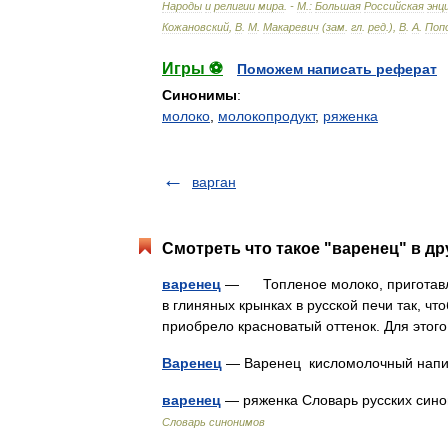
Народы
и
религии
мира
. -
М
.
:
Большая
Российская
энц
Кожановский
,
В
.
М
.
Макаревич
(
зам
.
гл
.
ред
.),
В
.
А
.
Поп
Игры ⚽
Поможем написать реферат
Синонимы
:
молоко
,
молокопродукт
,
ряженка
варган
Смотреть что такое "варенец" в др
варенец
— Топленое молоко, приготавл
в глиняных крынках в русской печи так, ч
приобрело красноватый оттенок. Для это
Варенец
— Варенец кисломолочный напи
варенец
— ряженка Словарь русских синон
Словарь синонимов