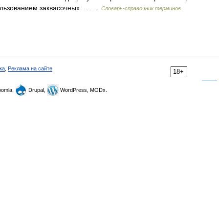
спользованием заквасочных… …
Словарь-справочник терминов
ка
,
Реклама на сайте
18+
omla,
Drupal,
WordPress, MODx.